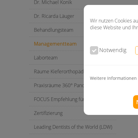
Dr. Michael Konik
Dr. Ricarda Läuger
Wir nutzen Cookies au
diese Website und Ihr
Behandlungsteam
Managementteam
Notwendig
Laborteam
Räume Kieferorthopädie
Weitere Informationen
Praxisräume 360° Panorama
FOCUS Empfehlung für Dr. Konik
Zertifizierung
Leading Dentists of the World (LDW)