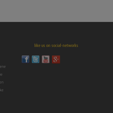
like us on social-networks
sene
ie
gen
nke