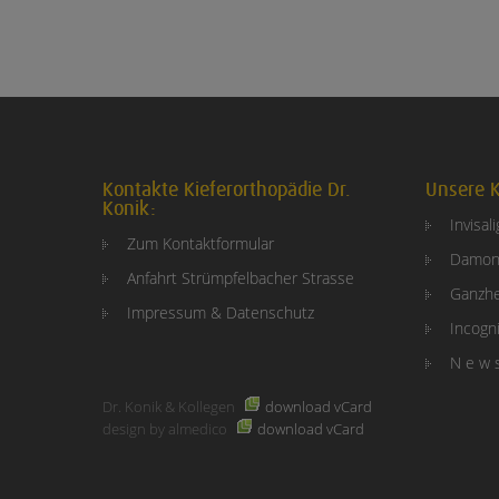
Kontakte Kieferorthopädie Dr.
Unsere K
Konik:
Invisal
Zum Kontaktformular
Damon
Anfahrt Strümpfelbacher Strasse
Ganzhe
Impressum & Datenschutz
Incogni
N e w 
Dr. Konik & Kollegen
download vCard
design by almedico
download vCard