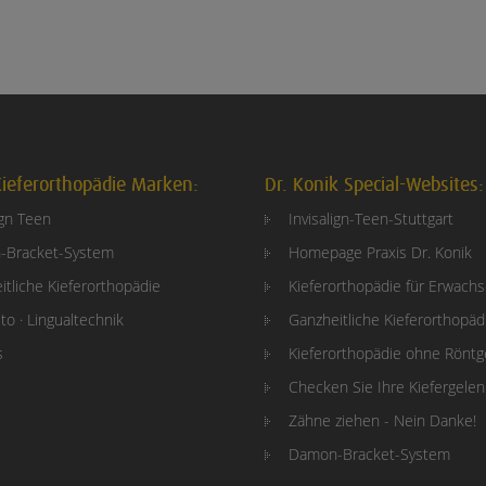
ieferorthopädie Marken:
Dr. Konik Special-Websites:
ign Teen
Invisalign-Teen-Stuttgart
-Bracket-System
Homepage Praxis Dr. Konik
itliche Kieferorthopädie
Kieferorthopädie für Erwach
to · Lingualtechnik
Ganzheitliche Kieferorthopäd
s
Kieferorthopädie ohne Rönt
Checken Sie Ihre Kiefergele
Zähne ziehen - Nein Danke!
Damon-Bracket-System