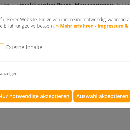
Unsere
qualifizierten Praxis-Managerinnen
stehen
Verfügung, sorgen für eine perfekte Praxisorganisatio
f unserer Website. Einige von ihnen sind notwendig, während a
unseren Schriftverkehr und nehmen gerne Ihre Wünsc
e Erfahrung zu verbessern.
» Mehr erfahren - Impressum &
Sie da!
Externe Inhalte
 anzeigen
Nur notwendige akzeptieren
Auswahl akzeptieren