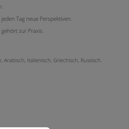
n.
s jeden Tag neue Perspektiven.
r gehört zur Praxis.
, Arabisch, Italienisch, Griechisch, Russisch.