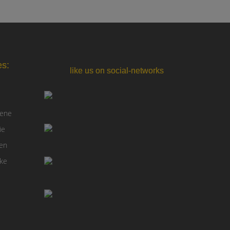
es:
like us on social-networks
sene
ie
gen
nke