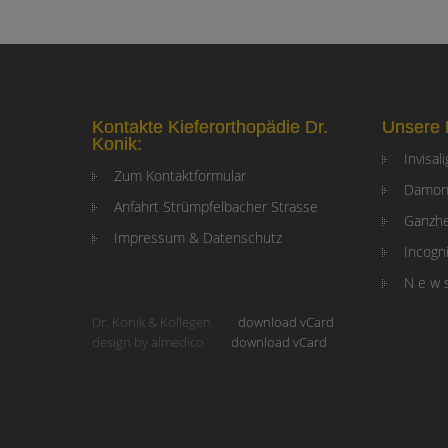
Kontakte Kieferorthopädie Dr.
Unsere 
Konik:
Invisal
Zum Kontaktformular
Damon
Anfahrt Strümpfelbacher Strasse
Ganzhe
Impressum & Datenschutz
Incogni
N e w 
Dr. Konik & Kollegen
download vCard
design by almedico
download vCard