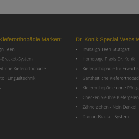
Kieferorthopädie Marken:
Dr. Konik Special-Websit
ign Teen
Invisalign-Teen-Stuttgart
-Bracket-System
Homepage Praxis Dr. Konik
itliche Kieferorthopädie
Kieferorthopädie für Erwach
to · Lingualtechnik
Ganzheitliche Kieferorthopäd
s
Kieferorthopädie ohne Rönt
Checken Sie Ihre Kiefergele
Zähne ziehen - Nein Danke!
Damon-Bracket-System