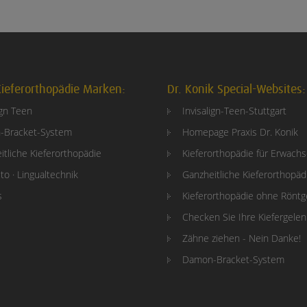
ieferorthopädie Marken:
Dr. Konik Special-Websites:
ign Teen
Invisalign-Teen-Stuttgart
-Bracket-System
Homepage Praxis Dr. Konik
itliche Kieferorthopädie
Kieferorthopädie für Erwach
to · Lingualtechnik
Ganzheitliche Kieferorthopäd
s
Kieferorthopädie ohne Rönt
Checken Sie Ihre Kiefergele
Zähne ziehen - Nein Danke!
Damon-Bracket-System