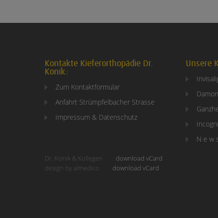
Kontakte Kieferorthopädie Dr.
Unsere K
Konik:
Invisal
Zum Kontaktformular
Damon
Anfahrt Strümpfelbacher Strasse
Ganzhe
Impressum & Datenschutz
Incogni
N e w 
Dr. Konik & Kollegen
download vCard
design by almedico
download vCard