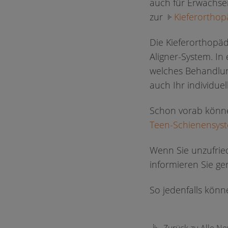
auch für Erwachse
zur
Kieferorthop
Die Kieferorthopäd
Aligner-System. In
welches Behandlung
auch Ihr individue
Schon vorab könne
Teen-Schienensys
Wenn Sie unzufrie
informieren Sie ge
So jedenfalls kön