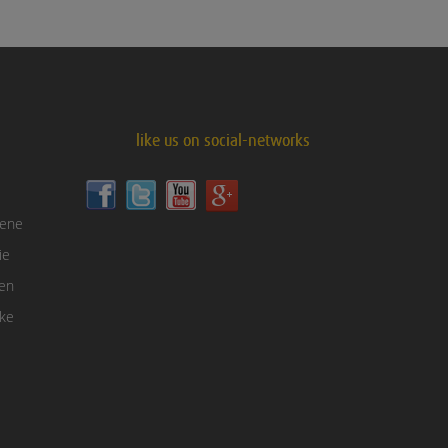
like us on social-networks
sene
ie
gen
nke