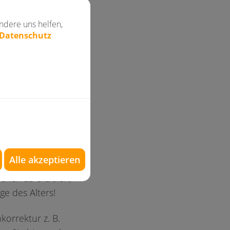
was.
ndere uns helfen,
en zu lassen. Zum
 Datenschutz
haben es sich zur
esonders schönen
, geraden Zähnen
Alle akzeptieren
rmieren, wie auch
hen zu erzielen,
e des Alters!
orrektur z. B.