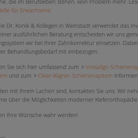
ne, die im Berufsleben stehen, kein Problem mehr. Les
ädie für Erwachsene.
ie Dr. Konik & Kollegen in Weinstadt verwendet das Invi
 einer ausführlichen Beratung entscheiden wir uns ge
ssystem wir bei Ihrer Zahnkorrektur einsetzen. Dabei 
ller Behandlungsbedarf mit einbezogen.
n Sie sich hier umfassend zum
Invisalign-Schienen
tem
und zum
Clear-Aligner-Schienensystem
informier
den mit Ihrem Lachen sind, kontakten Sie uns. Wir ne
rne über die Möglichkeiten moderner Kieferorthopädie
nen Ihre Wünsche wahr werden!