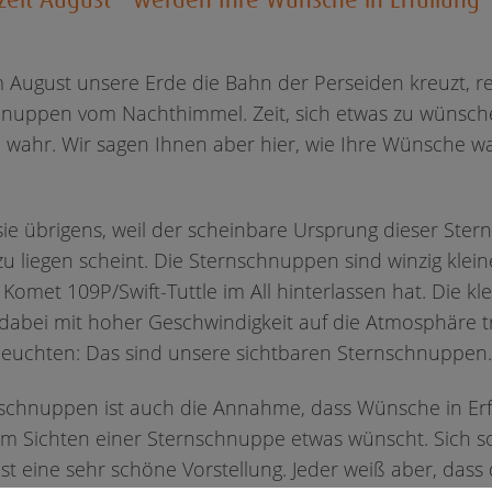
 August unsere Erde die Bahn der Perseiden kreuzt, r
hnuppen vom Nachthimmel. Zeit, sich etwas zu wünsch
e wahr. Wir sagen Ihnen aber hier, wie Ihre Wünsche 
sie übrigens, weil der scheinbare Ursprung dieser Ste
zu liegen scheint. Die Sternschnuppen sind winzig kleine
Komet 109P/Swift-Tuttle im All hinterlassen hat. Die kl
 dabei mit hoher Geschwindigkeit auf die Atmosphäre tr
leuchten: Das sind unsere sichtbaren Sternschnuppen
rnschnuppen ist auch die Annahme, dass Wünsche in Erf
m Sichten einer Sternschnuppe etwas wünscht. Sich s
 ist eine sehr schöne Vorstellung. Jeder weiß aber, dass