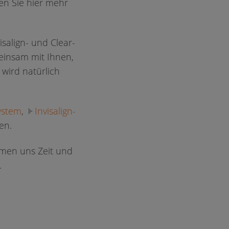
en Sie hier mehr
salign- und Clear-
meinsam mit Ihnen,
wird natürlich
system
,
Invisalign-
en.
hmen uns Zeit und
.