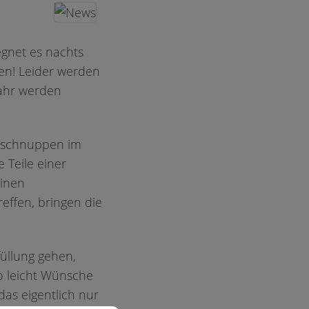
egnet es nachts
en! Leider werden
wahr werden
rnschnuppen im
 Teile einer
einen
effen, bringen die
.
üllung gehen,
o leicht Wünsche
 das eigentlich nur