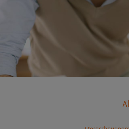
A
Sternschnuppenz