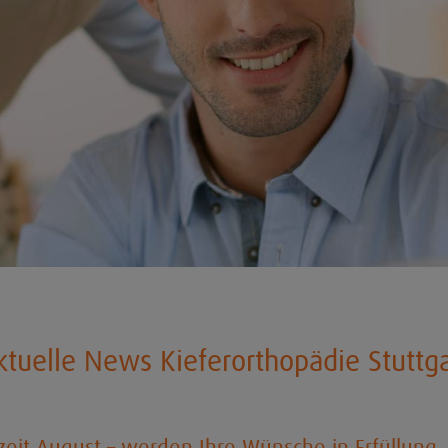
ktuelle News Kieferorthopädie Stuttga
eit August – werden Ihre Wünsche in Erfüllung