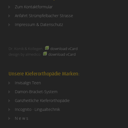
Zum Kontaktformular
Anfahrt Strümpfelbacher Strasse
Impressum & Datenschutz
Dr. Konik & Kollegen
download vCard
design by almedico
download vCard
Unsere Kieferorthopädie Marken:
Invisalign Teen
Damon-Bracket-System
Ganzheitliche Kieferorthopädie
Incognito · Lingualtechnik
N e w s