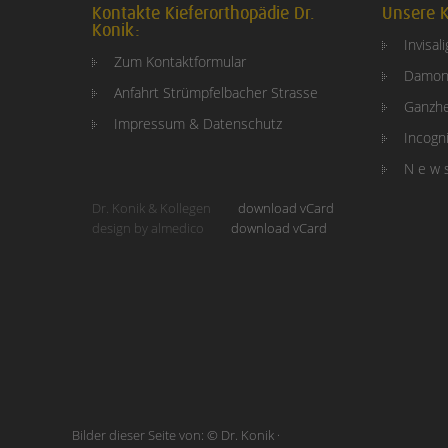
Kontakte Kieferorthopädie Dr.
Unsere K
Konik:
Invisal
Zum Kontaktformular
Damon
Anfahrt Strümpfelbacher Strasse
Ganzhe
Impressum & Datenschutz
Incogni
N e w 
Dr. Konik & Kollegen
download vCard
design by almedico
download vCard
Bilder dieser Seite von: © Dr. Konik ·