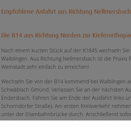
Empfohlene Anfahrt aus Richtung Nellmersbach
Die B14 aus Richtung Norden zur Kieferorthopäd
Nach einem kurzen Stück auf der K1845 wechseln Sie a
Waiblingen. Aus Richtung Nellmersbach ist die Praxis f
Weinstadt sehr einfach zu erreichen!
Wechseln Sie von der B14 kommend bei Waiblingen auf
Schwäbisch Gmünd. Verlassen Sie an der nächsten Aus
Endersbach. Fahren Sie am Ende der Ausfahrt links un
Schorndorfer Straße). Am ersten Kreisverkehr nehmen 
unter der Eisenbahnbrücke durch. Anschließend sofort
Nach ca. 150m gelangen Sie direkt zum Parkhaus der P