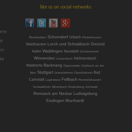
like us on social-networks
sene
Schorndorf
Urbach
Remshalden
Plüderhausen
ie
Lorch und Schwäbisch Gmünd
Waldhausen
gen
Waiblingen
Aalen
Neustadt
Schelmenholz
Winnenden
nke
Nellmersbach
Leutenbach
Backnang
Waldrems
Oppenweiler
Sulzbach an der
Stuttgart
Bad
Murr
Untertürkheim
Obertürkheim
Fellbach
Cannstatt
Luginsland
Rommelshausen
Schwaikheim
Winterbach
Rudersberg
Aichwald
Remseck am Neckar
Ludwigsburg
Esslingen
Murrhardt