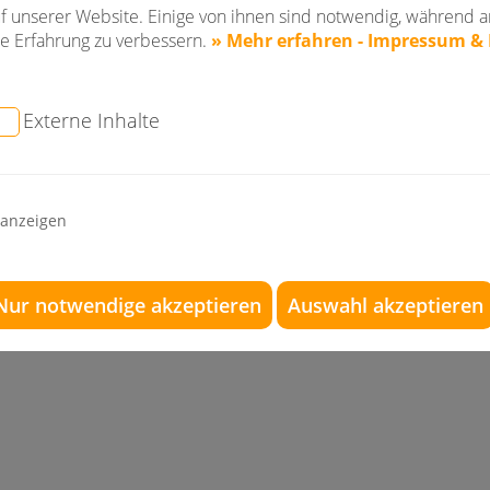
f unserer Website. Einige von ihnen sind notwendig, während a
So ist die Praxis Dr. Konik & Kollegen aus Sulzbach a
e Erfahrung zu verbessern.
» Mehr erfahren - Impressum &
Waldrems, Nellmersbach, Leutenbach, Winnenden, Ne
Norden schnell und einfach zu erreichen.
Externe Inhalte
 anzeigen
Nur notwendige akzeptieren
Auswahl akzeptieren