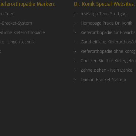
ieferorthopädie Marken:
Dr. Konik Special-Websites:
ign Teen
Invisalign-Teen-Stuttgart
-Bracket-System
Homepage Praxis Dr. Konik
itliche Kieferorthopädie
Kieferorthopädie für Erwach
to · Lingualtechnik
Ganzheitliche Kieferorthopäd
s
Kieferorthopädie ohne Rönt
Checken Sie Ihre Kiefergele
Zähne ziehen - Nein Danke!
Damon-Bracket-System