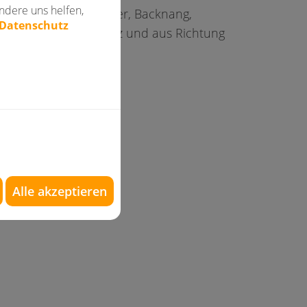
ndere uns helfen,
n der Murr, Oppenweiler, Backnang,
 Datenschutz
ustadt, Schelmenholz und aus Richtung
Alle akzeptieren