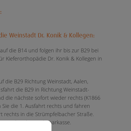
:
ie Weinstadt Dr. Konik & Kollegen:
uf die B14 und folgen ihr bis zur B29 bei
ür Kieferorthopädie Dr. Konik & Kollegen in
 die B29 Richtung Weinstadt, Aalen,
fahrt die B29 in Richtung Weinstadt-
d die nächste sofort wieder rechts (K1866
Sie die 1. Ausfahrt rechts und fahren
 rechts in die Strümpfelbacher Straße.
raxis bei der Stadtsparkasse.